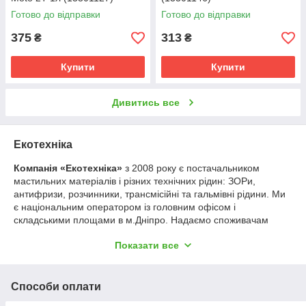
Готово до відправки
Готово до відправки
375
313
₴
₴
Купити
Купити
Дивитись все
Екотехніка
Компанія «Екотехніка»
з 2008 року є постачальником
мастильних матеріалів і різних технічних рідин: ЗОРи,
антифризи, розчинники, трансмісійні та гальмівні рідини. Ми
є національним оператором із головним офісом і
складськими площами в м.Дніпро. Надаємо споживачам
широкий асортимент продуктів виготовлених за ДСТУ та
Показати все
мастильні матеріали світових виробників: Motul, Mobil, Orlen,
Total.
Ми є офіційним представником торгових марок «Opet»,
Способи оплати
«MOL», «Sunoco» «Баркор», «Bechem», «Wolver» та
індустріальної групи «Motul» в Дніпропетровській та