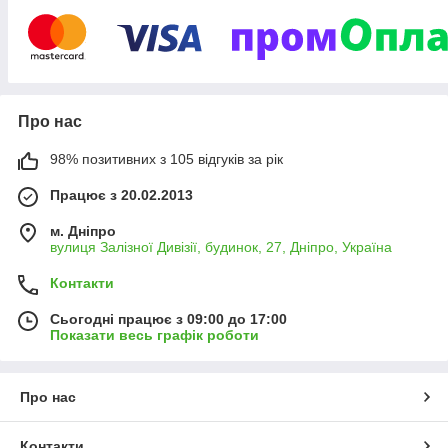
Запорізькій областях.
Оперуємо наливними нормами від 200л до вагонних норм, а
також фасованою продукцією різних тарних ємностей.
Цільові споживачі компанії – це індустріальний сектор,
транспорт, харчова промисловість, агросектор.
Про нас
Ми пишаємося тим, що нам довіряють лідери різних галузей
країни: Вільногірський ГМК, ВАТ КЗРК, ПРАТ «Суха Балка»,
98% позитивних з 105 відгуків за рік
Метінвест, Дніпроспецсталь, ДТЕК, Дніпроважмаш, Інтерпайп,
Сентравіс Продакшн Юкрейн, Трубосталь, ПО Оскар, КБ
Працює з 20.02.2013
Південне, Агро-Овен, Агро-Еліта, КСГ Агро, Черкаський,
Рівненський і Сєвєродонецький “Азот” та інші.
м. Дніпро
вулиця Залізної Дивізії, будинок, 27, Дніпро, Україна
Контакти
Сьогодні працює з 09:00 до 17:00
Показати весь графік роботи
Про нас
Контакти