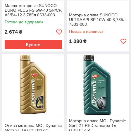
Масла моторные SUNOCO
EURO PLUS FS 5W-40 SN/CF,
A3/B4-12 3,785л 6533-003
Моторна олива SUNOCO
ULTRA API SP 10W-40 3,785л
Готово до відправки
7503-003
2 674
Немає в наявності
₴
1 080
₴
Купити
Моторна олива MOL Dynamic
Олива моторна MOL Dynamic
Sprit 2T RED каністра 1л
Moto 2T 1л (13301127)
(13301146)