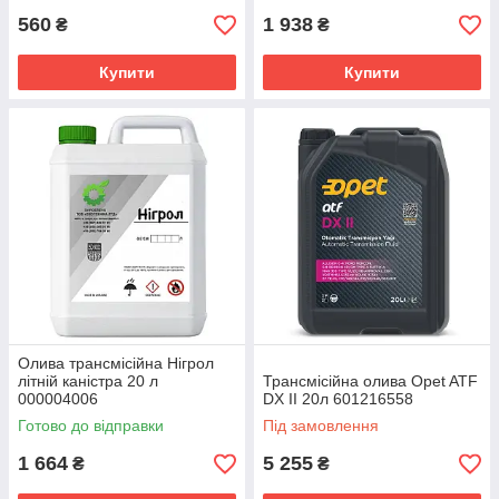
560
1 938
₴
₴
Купити
Купити
Олива трансмісійна Нігрол
літній каністра 20 л
Трансмісійна олива Opet ATF
000004006
DX II 20л 601216558
Готово до відправки
Під замовлення
1 664
5 255
₴
₴