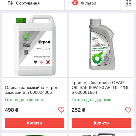
В'язкість Трансмісійної оливи 6—20 мм²/с при 100oС. Відкриті
Сортування
0
Фільтри
зубчасті передачі змащують особливо в'язкими (50—500 мм²/
с при 100°С) залишковими оліями з присадками.
Для змащування провідних мостів із гіпоїдною
передачею застосовують гіпоїдні оливи (містять присадки,
що вступають з матеріалом у хімічну реакцію з утворенням
сполук, що виконують функцію протизадирних покриттів).
Застосування непризначених для гіпоїдних передач масел
неприпустимо (головна передача дуже швидко вийде з
експлуатації).
Трансмісійна олива GEAR
Олива трансмісійна Нігрол
OIL SAE 80W-90 API GL-4/GL-
зимовий 5 л 000004005
5 000001654
Готово до відправки
Готово до відправки
498
252
₴
₴
Купити
Купити