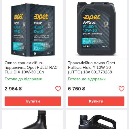
Олива трансмісійно-
Трансмісійна олива Opet
гідравлічна Opet FULLTRAC
Fulltrac Fluid Y 10W-30
FLUID X 10W-30 16л
(UTTO) 18л 601779268
601215964
Готово до відправки
Готово до відправки
2 964
6 760
₴
₴
Купити
Купити