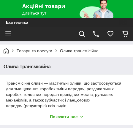
Екотехніка
Товари та послуги
Олива трансмісійна
Олива трансмісійна
Трансмісійні оливи — мастильні оливи, що застосовуються
для змащування коробок зміни передач, роздавальних
коробок, головних передач провідних мостів, рульових
механізмів, а також зубчастих і ланцюгових
передач (редукторів) всіх видів.
Отримують найчастіше на основі екстрактів від селективного
Показати все
очищення залишкових нафтових масел з додаванням
дистилятних, протизносних, протизадирних присадок.