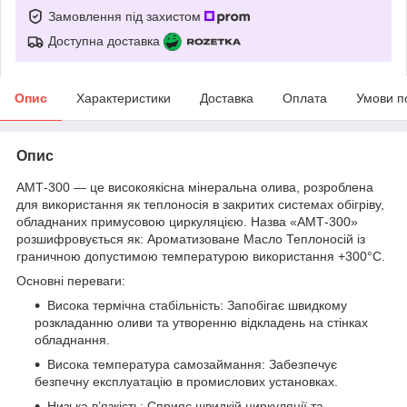
Замовлення під захистом
Доступна доставка
Опис
Характеристики
Доставка
Оплата
Умови п
Опис
АМТ-300 — це високоякісна мінеральна олива, розроблена
для використання як теплоносія в закритих системах обігріву,
обладнаних примусовою циркуляцією. Назва «АМТ-300»
розшифровується як: Ароматизоване Масло Теплоносій із
граничною допустимою температурою використання +300°C.
Основні переваги:
Висока термічна стабільність: Запобігає швидкому
розкладанню оливи та утворенню відкладень на стінках
обладнання.
Висока температура самозаймання: Забезпечує
безпечну експлуатацію в промислових установках.
Низька в’язкість: Сприяє швидкій циркуляції та