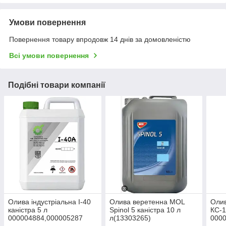
Умови повернення
Повернення товару впродовж 14 днів за домовленістю
Всі умови повернення
Подібні товари компанії
Олива індустріальна І-40
Олива веретенна MOL
Оли
каністра 5 л
Spinol 5 каністра 10 л
КС-1
000004884,000005287
л(13303265)
000