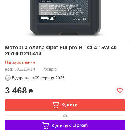
Моторна олива Opet Fullpro HT CI-4 15W-40
20л 601215414
Під замовлення
Код: 601215414
Роздріб
Відправка з
09 серпня 2026
3 468
₴
Купити
або
Купити з