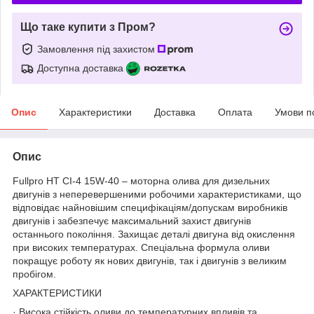
Що таке купити з Пром?
Замовлення під захистом
Доступна доставка
Опис
Характеристики
Доставка
Оплата
Умови п
Опис
Fullpro HT CI-4 15W-40 – моторна олива для дизельних
двигунів з неперевершеними робочими характеристиками, що
відповідає найновішим специфікаціям/допускам виробників
двигунів і забезпечує максимальний захист двигунів
останнього покоління. Захищає деталі двигуна від окислення
при високих температурах. Спеціальна формула оливи
покращує роботу як нових двигунів, так і двигунів з великим
пробігом.
ХАРАКТЕРИСТИКИ
· Висока стійкість оливи до температурних впливів та