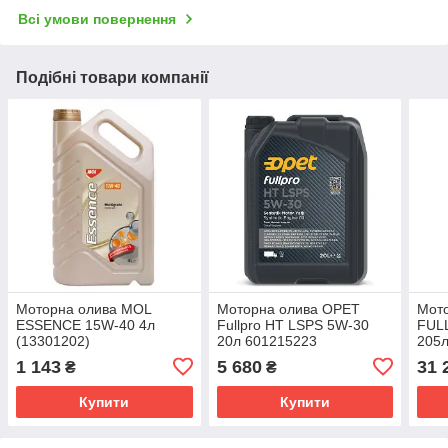
Всі умови повернення
Подібні товари компанії
Моторна олива MOL
Моторна олива OPET
Мото
ESSENCE 15W-40 4л
Fullpro HT LSPS 5W-30
FUL
(13301202)
20л 601215223
205
1 143
5 680
31 
₴
₴
Купити
Купити