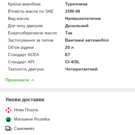
Країна виробник
Туреччина
В'язкість масла по SAE
15W-40
Вид масла
Напівсинтетичне
Для типу двигунів
Дизельний
Енергозберігаюче масло
Так
Застосування за типом
Вантажні автомобілі
Об'єм рідини
20 л
Стандарт ACEA
E7
Стандарт API
CI-4/SL
Тактность двигуна
Чотиритактний
Приховати
Умови доставки
Нова Пошта
Магазини Rozetka
Самовивіз