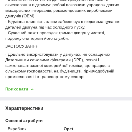
окислювання підтримує робочі показники упродовж довгих
міжсервісних інтервалів, рекомендованих виробниками
двигунів (OEM).
· Відмінна плинність оливи забезпечує швидке змащування
деталей двигуна під час холодного пуску.
· Сучасний пакет присадок тримає двигун у чистоті,
подовжуючи термін його служби.
ЗАСТОСУВАННЯ
· Доцільно використовувати у двигунах, не оснащених
Дизельними сажовими фільтрами (DPF), легкої і
важконавантаженої комерційної техніки, що працює в
сільському господарстві, на будівництві, гірничодобувній
промисловості і в транспортному секторі.
Приховати
Характеристики
Основні атрибути
Виробник
Opet