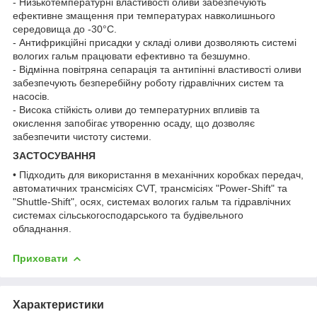
- Низькотемпературні властивості оливи забезпечують
ефективне змащення при температурах навколишнього
середовища до -30°C.
- Антифрикційні присадки у складі оливи дозволяють системі
вологих гальм працювати ефективно та безшумно.
- Відмінна повітряна сепарація та антипінні властивості оливи
забезпечують безперебійну роботу гідравлічних систем та
насосів.
- Висока стійкість оливи до температурних впливів та
окислення запобігає утворенню осаду, що дозволяє
забезпечити чистоту системи.
ЗАСТОСУВАННЯ
• Підходить для використання в механічних коробках передач,
автоматичних трансмісіях CVT, трансмісіях "Power-Shift" та
"Shuttle-Shift", осях, системах вологих гальм та гідравлічних
системах сільськогосподарського та будівельного
обладнання.
Приховати
Характеристики