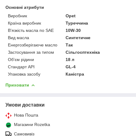
Основні атрибути
Виробник
Opet
Країна виробник
Туреччина
В'язкість масла по SAE
10W-30
Вид масла
Синтетичне
Енергозберігаюче масло
Так
Застосування за типом
Сільгосптехніка
Об'єм рідини
18 л
Стандарт API
GL-4
Упаковка засобу
Каністра
Приховати
Умови доставки
Нова Пошта
Магазини Rozetka
Самовивіз