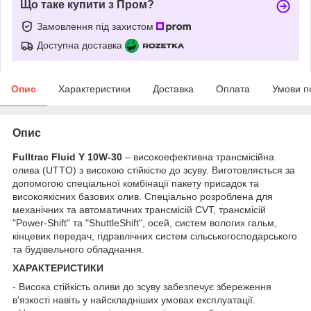
Що таке купити з Пром?
Замовлення під захистом
Доступна доставка
Опис
Характеристики
Доставка
Оплата
Умови п
Опис
Fulltrac Fluid Y 10W-30
– високоефективна трансмісійна
олива (UTTO) з високою стійкістю до зсуву. Виготовляється за
допомогою спеціальної комбінації пакету присадок та
високоякісних базових олив. Спеціально розроблена для
механічних та автоматичних трансмісій CVT, трансмісій
"Power-Shift" та "ShuttleShift", осей, систем вологих гальм,
кінцевих передач, гідравлічних систем сільськогосподарського
та будівельного обладнання.
ХАРАКТЕРИСТИКИ
- Висока стійкість оливи до зсуву забезпечує збереження
в'язкості навіть у найскладніших умовах експлуатації.