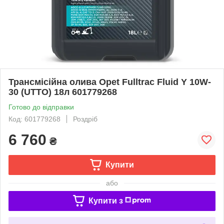
Трансмісійна олива Opet Fulltrac Fluid Y 10W-
30 (UTTO) 18л 601779268
Готово до відправки
Код: 601779268
Роздріб
6 760
₴
Купити
або
Купити з