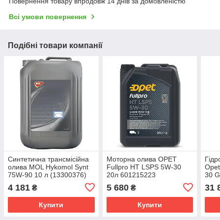
Повернення товару впродовж 14 днів за домовленістю
Всі умови повернення
Подібні товари компанії
Синтетична трансмісійна
Моторна олива OPET
Гідр
олива MOL Hykomol Synt
Fullpro HT LSPS 5W-30
Opet
75W-90 10 л (13300376)
20л 601215223
30 G
601
4 181
5 680
31 
₴
₴
Купити
Купити