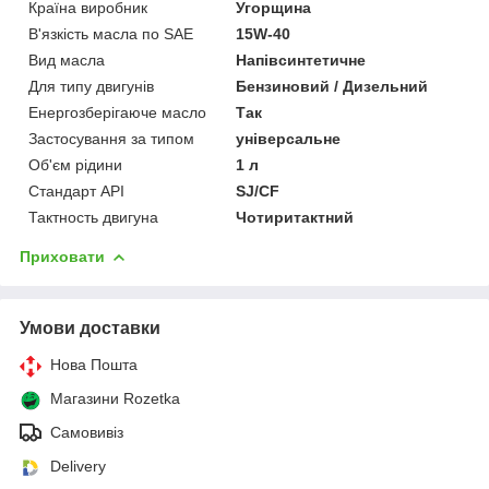
Країна виробник
Угорщина
В'язкість масла по SAE
15W-40
Вид масла
Напівсинтетичне
Для типу двигунів
Бензиновий / Дизельний
Енергозберігаюче масло
Так
Застосування за типом
універсальне
Об'єм рідини
1 л
Стандарт API
SJ/CF
Тактность двигуна
Чотиритактний
Приховати
Умови доставки
Нова Пошта
Магазини Rozetka
Самовивіз
Delivery