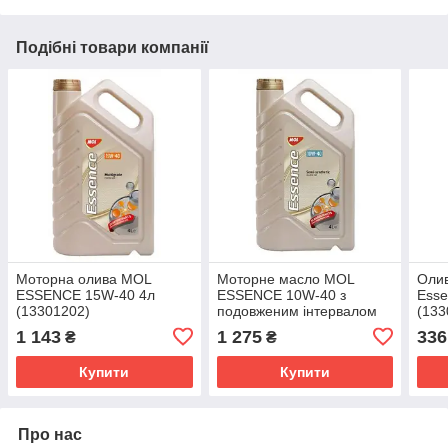
Подібні товари компанії
Моторна олива MOL
Моторне масло MOL
Оли
ESSENCE 15W-40 4л
ESSENCE 10W-40 з
Esse
(13301202)
подовженим інтервалом
(133
заміни 4л (13301200)
1 143
1 275
336
₴
₴
Купити
Купити
Про нас