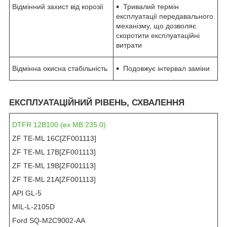
Відмінний захист від корозії
Тривалий термін
експлуатації передавального
механізму, що дозволяє
скоротити експлуатаційні
витрати
Відмінна окисна стабільність
Подовжує інтервал заміни
ЕКСПЛУАТАЦІЙНИЙ РІВЕНЬ, СХВАЛЕННЯ
DTFR 12B100 (ex MB 235.0)
ZF TE-ML 16C[ZF001113]
ZF TE-ML 17B[ZF001113]
ZF TE-ML 19B[ZF001113]
ZF TE-ML 21A[ZF001113]
API GL-5
MIL-L-2105D
Ford SQ-M2C9002-AA