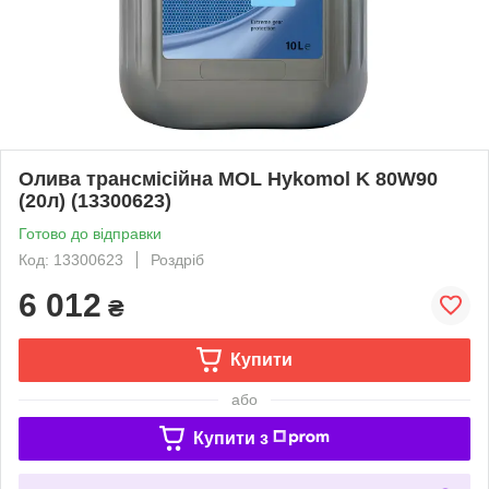
Олива трансмісійна MOL Hykomol K 80W90
(20л) (13300623)
Готово до відправки
Код: 13300623
Роздріб
6 012
₴
Купити
або
Купити з