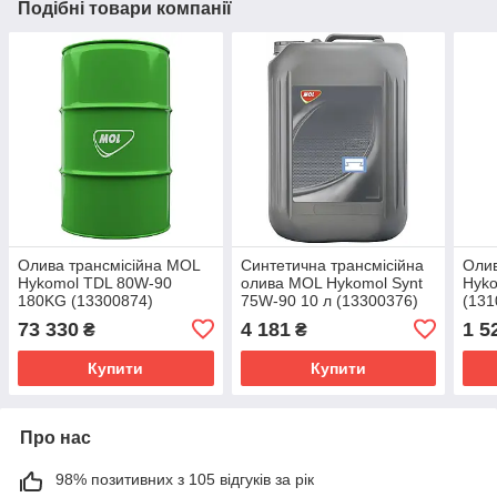
Подібні товари компанії
Олива трансмісійна MOL
Синтетична трансмісійна
Олив
Hykomol TDL 80W-90
олива MOL Hykomol Synt
Hyko
180KG (13300874)
75W-90 10 л (13300376)
(131
73 330
4 181
1 5
₴
₴
Купити
Купити
Про нас
98% позитивних з 105 відгуків за рік