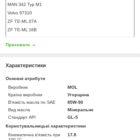
MAN 342 Typ M1
Volvo 97310
ZF TE-ML 07A
ZF TE-ML 16B
Приховати
Характеристики
Основні атрибути
Виробник
MOL
Країна виробник
Угорщина
В'язкість масла по SAE
85W-90
Вид масла
Мінеральне
Стандарт API
GL-5
Користувальницькі характеристики
Кінематична в'язкість при
17.8
100 °С