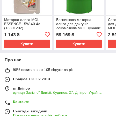
Моторна олива MOL
Безцинкова моторна
Сезо
ESSENCE 15W-40 4л
олива для двигунів
для 
(13301202)
локомотивів MOL Dynamic
MOL 
Lokomotiv 4 SAE 40 200 л
(131
1 143
59 169
2 5
₴
₴
(13302884)
Купити
Купити
Про нас
98% позитивних з 105 відгуків за рік
Працює з 20.02.2013
м. Дніпро
вулиця Залізної Дивізії, будинок, 27, Дніпро, Україна
Контакти
Сьогодні вихідний
Показати весь графік роботи