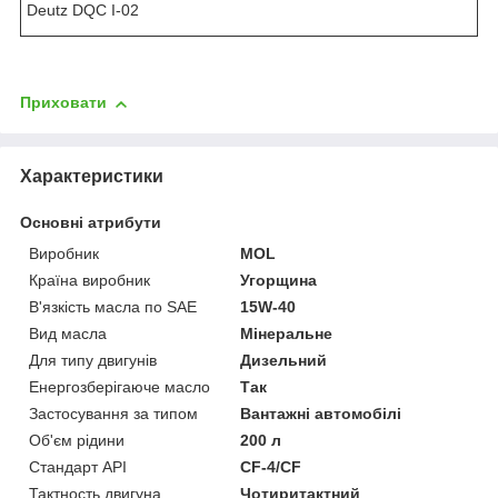
Deutz DQC I-02
Приховати
Характеристики
Основні атрибути
Виробник
MOL
Країна виробник
Угорщина
В'язкість масла по SAE
15W-40
Вид масла
Мінеральне
Для типу двигунів
Дизельний
Енергозберігаюче масло
Так
Застосування за типом
Вантажні автомобілі
Об'єм рідини
200 л
Стандарт API
CF-4/CF
Тактность двигуна
Чотиритактний