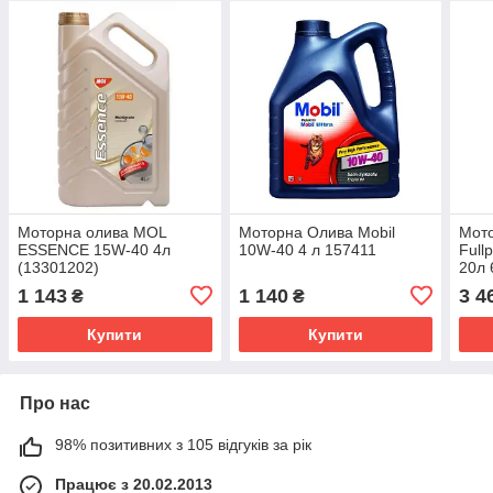
Моторна олива MOL
Моторна Олива Mobil
Мото
ESSENCE 15W-40 4л
10W-40 4 л 157411
Full
(13301202)
20л
1 143
1 140
3 4
₴
₴
Купити
Купити
Про нас
98% позитивних з 105 відгуків за рік
Працює з 20.02.2013