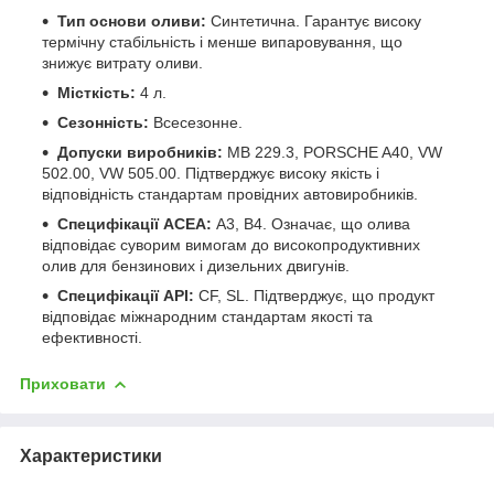
Тип основи оливи:
Синтетична. Гарантує високу
термічну стабільність і менше випаровування, що
знижує витрату оливи.
Місткість:
4 л.
Сезонність:
Всесезонне.
Допуски виробників:
MB 229.3, PORSCHE A40, VW
502.00, VW 505.00. Підтверджує високу якість і
відповідність стандартам провідних автовиробників.
Специфікації ACEA:
A3, B4. Означає, що олива
відповідає суворим вимогам до високопродуктивних
олив для бензинових і дизельних двигунів.
Специфікації API:
CF, SL. Підтверджує, що продукт
відповідає міжнародним стандартам якості та
ефективності.
Приховати
Характеристики