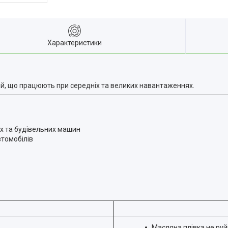
Характеристики
ій, що працюють при середніх та великих навантаженнях.
х та будівельних машин
томобілів
Масляна плівка не руй