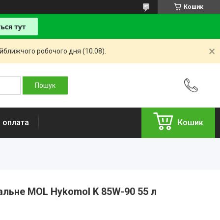
Кошик
айближчого робочого дня (10.08).
і оплата
Кошик
альне MOL Hykomol K 85W-90 55 л