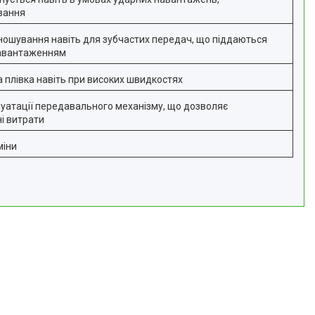
вання
зношування навіть для зубчастих передач, що піддаються
навантаженням
 плівка навіть при високих швидкостях
луатації передавального механізму, що дозволяє
і витрати
міни