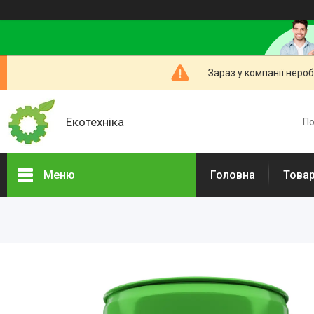
Зараз у компанії неро
Екотехніка
Меню
Головна
Товар
Товари та послуги
Прайс-листи
Про нас
Відгуки
Доставка і оплата