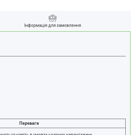
Інформація для замовлення
Переваги
нується навіть в умовах ударних навантажень,