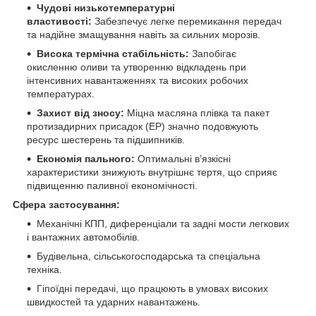
Чудові низькотемпературні
властивості:
Забезпечує легке перемикання передач
та надійне змащування навіть за сильних морозів.
Висока термічна стабільність:
Запобігає
окисленню оливи та утворенню відкладень при
інтенсивних навантаженнях та високих робочих
температурах.
Захист від зносу:
Міцна масляна плівка та пакет
протизадирних присадок (EP) значно подовжують
ресурс шестерень та підшипників.
Економія пального:
Оптимальні в’язкісні
характеристики знижують внутрішнє тертя, що сприяє
підвищенню паливної економічності.
Сфера застосування:
Механічні КПП, диференціали та задні мости легкових
і вантажних автомобілів.
Будівельна, сільськогосподарська та спеціальна
техніка.
Гіпоїдні передачі, що працюють в умовах високих
швидкостей та ударних навантажень.