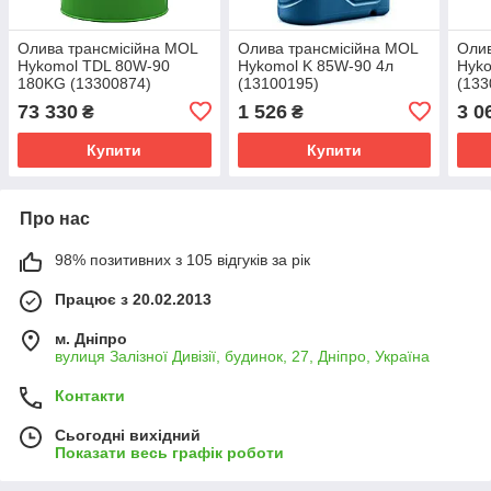
Олива трансмісійна MOL
Олива трансмісійна MOL
Олив
Hykomol TDL 80W-90
Hykomol K 85W-90 4л
Hyko
180KG (13300874)
(13100195)
(133
73 330
1 526
3 0
₴
₴
Купити
Купити
Про нас
98% позитивних з 105 відгуків за рік
Працює з 20.02.2013
м. Дніпро
вулиця Залізної Дивізії, будинок, 27, Дніпро, Україна
Контакти
Сьогодні вихідний
Показати весь графік роботи