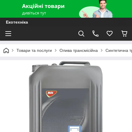
Екотехніка
Товари та послуги
Олива трансмісійна
Синтетична т