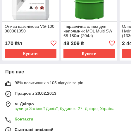
Олива вазелінова VG-100
Гідравлічна олива для
Олив
000001050
напрямних MOL Multi SW
Hydr
68 180кг (204л)
(133
(13100509)
170
48 209
2 4
₴/л
₴
Купити
Купити
Про нас
98% позитивних з 105 відгуків за рік
Працює з 20.02.2013
м. Дніпро
вулиця Залізної Дивізії, будинок, 27, Дніпро, Україна
Контакти
Сьогодні вихідний