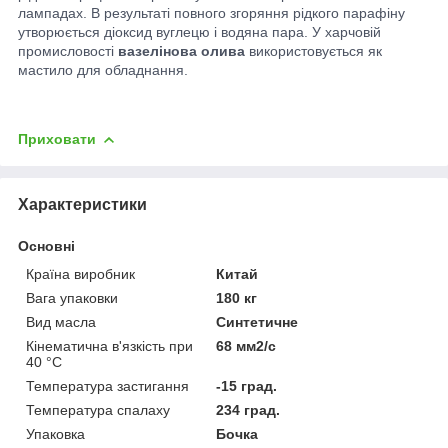
лампадах. В результаті повного згоряння рідкого парафіну
утворюється діоксид вуглецю і водяна пара. У харчовій
промисловості
вазелінова олива
використовується як
мастило для обладнання.
Приховати
Характеристики
Основні
Країна виробник
Китай
Вага упаковки
180 кг
Вид масла
Синтетичне
Кінематична в'язкість при
68 мм2/с
40 °С
Температура застигання
-15 град.
Температура спалаху
234 град.
Упаковка
Бочка