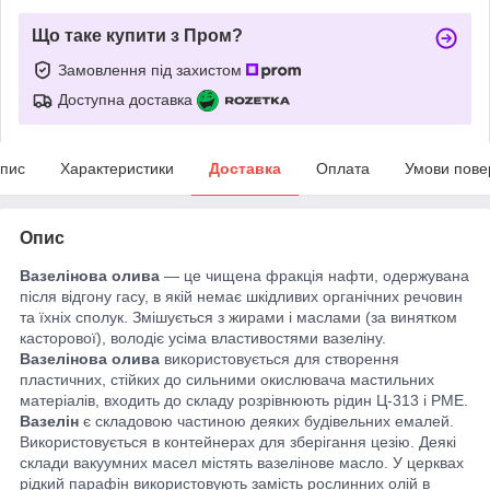
Що таке купити з Пром?
Замовлення під захистом
Доступна доставка
пис
Характеристики
Доставка
Оплата
Умови пове
Опис
Вазелінова олива
― це чищена фракція нафти, одержувана
після відгону гасу, в якій немає шкідливих органічних речовин
та їхніх сполук. Змішується з жирами і маслами (за винятком
касторової), володіє усіма властивостями вазеліну.
Вазелінова олива
використовується для створення
пластичних, стійких до сильними окислювача мастильних
матеріалів, входить до складу розрівнюють рідин Ц-313 і РМЕ.
Вазелін
є складовою частиною деяких будівельних емалей.
Використовується в контейнерах для зберігання цезію. Деякі
склади вакуумних масел містять вазелінове масло. У церквах
рідкий парафін використовують замість рослинних олій в